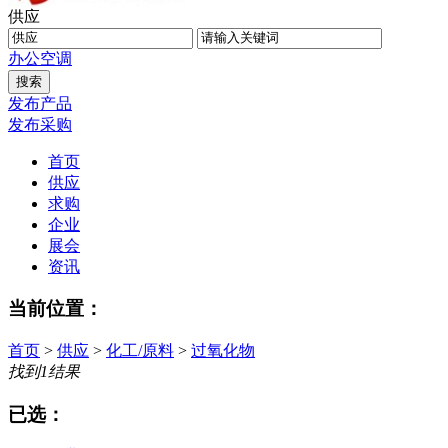
供应
办公
空调
发布产品
发布采购
首页
供应
求购
企业
展会
资讯
当前位置：
首页
>
供应
>
化工/原料
>
过氧化物
找到
1
结果
已选：