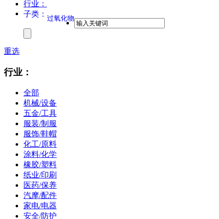
行业：
子类：
过氧化物
重选
行业：
全部
机械/设备
五金/工具
服装/制服
服饰/鞋帽
化工/原料
涂料/化学
橡胶/塑料
纸业/印刷
医药/保养
汽摩/配件
家电/电器
安全/防护