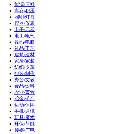
能源/原料
库存/积压
照明/灯具
仪器/仪表
电子/元器
电工/电气
数码/电脑
礼品/工艺
建筑/建材
家居/家装
纺织/皮革
包装/制作
办公/文教
食品/饮料
农业/畜牧
冶金/矿产
运动/休闲
手机/通讯
玩具/魔术
环保/节能
传媒/广电