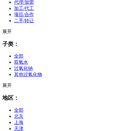
代理/加盟
加工/代工
项目/合作
二手/转让
展开
子类：
全部
双氧水
过氧化钠
其他过氧化物
展开
地区：
全部
北京
上海
天津