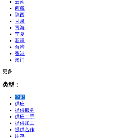
云南
西藏
陕西
甘肃
青海
宁夏
新疆
台湾
香港
澳门
更多
类型：
全部
供应
提供服务
供应二手
提供加工
提供合作
库存