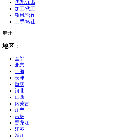
代理/加盟
加工/代工
项目/合作
二手/转让
展开
地区：
全部
北京
上海
天津
重庆
河北
山西
内蒙古
辽宁
吉林
黑龙江
江苏
浙江