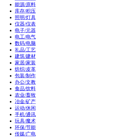
能源/原料
库存/积压
照明/灯具
仪器/仪表
电子/元器
电工/电气
数码/电脑
礼品/工艺
建筑/建材
家居/家装
纺织/皮革
包装/制作
办公/文教
食品/饮料
农业/畜牧
冶金/矿产
运动/休闲
手机/通讯
玩具/魔术
环保/节能
传媒/广电