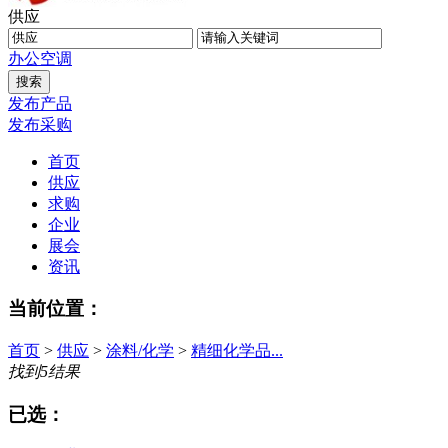
供应
办公
空调
发布产品
发布采购
首页
供应
求购
企业
展会
资讯
当前位置：
首页
>
供应
>
涂料/化学
>
精细化学品...
找到
5
结果
已选：