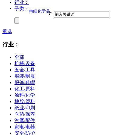
行业：
子类：
精细化学品...
重选
行业：
全部
机械/设备
五金/工具
服装/制服
服饰/鞋帽
化工/原料
涂料/化学
橡胶/塑料
纸业/印刷
医药/保养
汽摩/配件
家电/电器
安全/防护