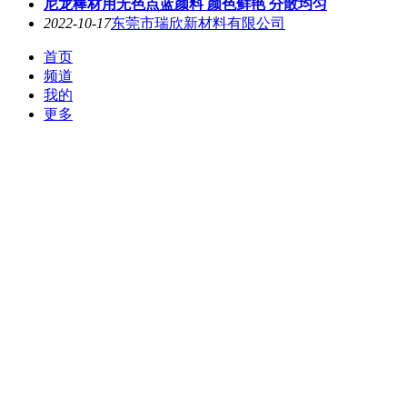
尼龙棒材用无色点蓝颜料 颜色鲜艳 分散均匀
2022-10-17
东莞市瑞欣新材料有限公司
首页
频道
我的
更多