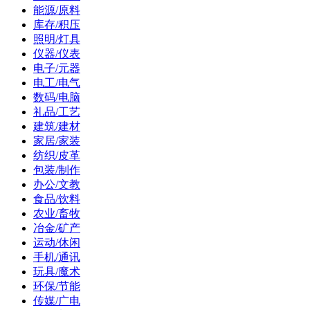
能源/原料
库存/积压
照明/灯具
仪器/仪表
电子/元器
电工/电气
数码/电脑
礼品/工艺
建筑/建材
家居/家装
纺织/皮革
包装/制作
办公/文教
食品/饮料
农业/畜牧
冶金/矿产
运动/休闲
手机/通讯
玩具/魔术
环保/节能
传媒/广电