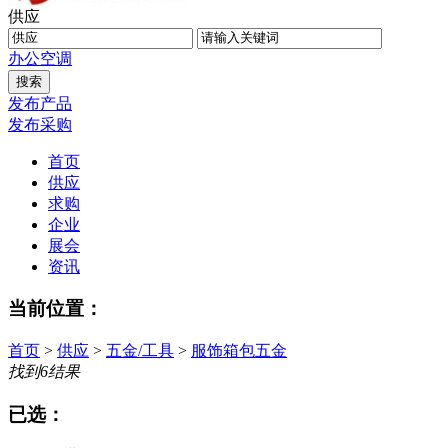
供应
办公
空调
发布产品
发布采购
首页
供应
求购
企业
展会
资讯
当前位置：
首页
>
供应
>
五金/工具
>
服饰箱包五金
找到
6
结果
已选：