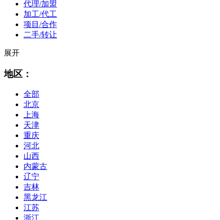
代理/加盟
加工/代工
项目/合作
二手/转让
展开
地区：
全部
北京
上海
天津
重庆
河北
山西
内蒙古
辽宁
吉林
黑龙江
江苏
浙江