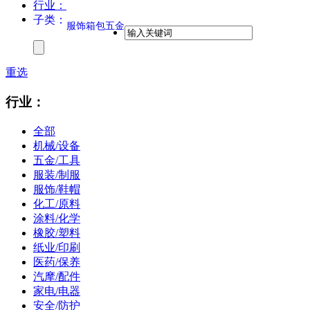
行业：
子类：
服饰箱包五金
重选
行业：
全部
机械/设备
五金/工具
服装/制服
服饰/鞋帽
化工/原料
涂料/化学
橡胶/塑料
纸业/印刷
医药/保养
汽摩/配件
家电/电器
安全/防护