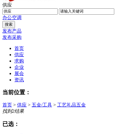
供应
办公
空调
发布产品
发布采购
首页
供应
求购
企业
展会
资讯
当前位置：
首页
>
供应
>
五金/工具
>
工艺礼品五金
找到
2
结果
已选：