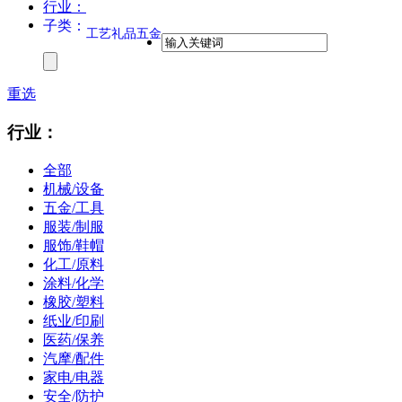
行业：
子类：
工艺礼品五金
重选
行业：
全部
机械/设备
五金/工具
服装/制服
服饰/鞋帽
化工/原料
涂料/化学
橡胶/塑料
纸业/印刷
医药/保养
汽摩/配件
家电/电器
安全/防护