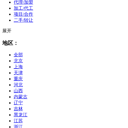
代理/加盟
加工/代工
项目/合作
二手/转让
展开
地区：
全部
北京
上海
天津
重庆
河北
山西
内蒙古
辽宁
吉林
黑龙江
江苏
浙江