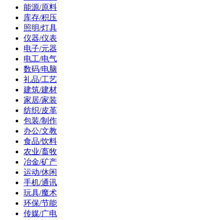
能源/原料
库存/积压
照明/灯具
仪器/仪表
电子/元器
电工/电气
数码/电脑
礼品/工艺
建筑/建材
家居/家装
纺织/皮革
包装/制作
办公/文教
食品/饮料
农业/畜牧
冶金/矿产
运动/休闲
手机/通讯
玩具/魔术
环保/节能
传媒/广电