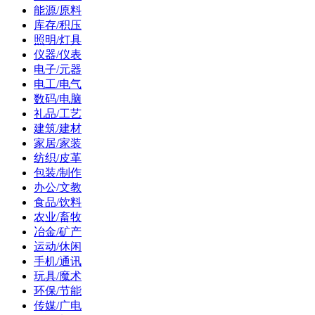
能源/原料
库存/积压
照明/灯具
仪器/仪表
电子/元器
电工/电气
数码/电脑
礼品/工艺
建筑/建材
家居/家装
纺织/皮革
包装/制作
办公/文教
食品/饮料
农业/畜牧
冶金/矿产
运动/休闲
手机/通讯
玩具/魔术
环保/节能
传媒/广电