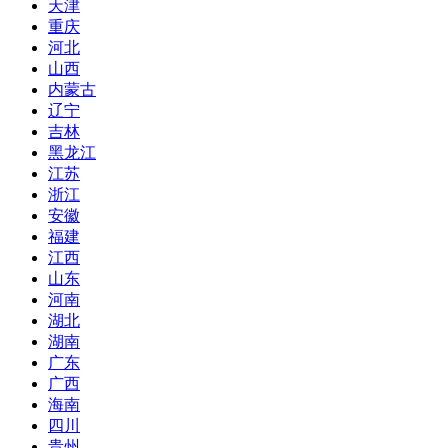
天津
重庆
河北
山西
内蒙古
辽宁
吉林
黑龙江
江苏
浙江
安徽
福建
江西
山东
河南
湖北
湖南
广东
广西
海南
四川
贵州