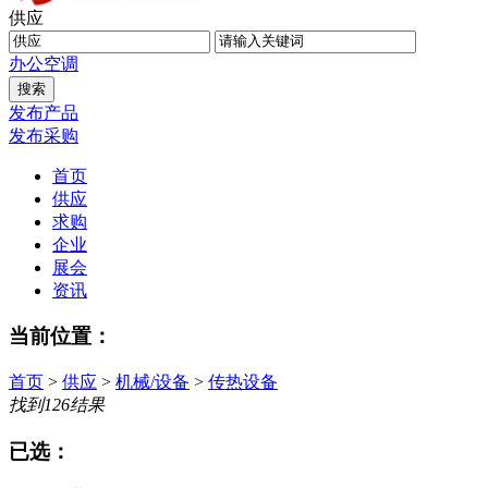
供应
办公
空调
发布产品
发布采购
首页
供应
求购
企业
展会
资讯
当前位置：
首页
>
供应
>
机械/设备
>
传热设备
找到
126
结果
已选：