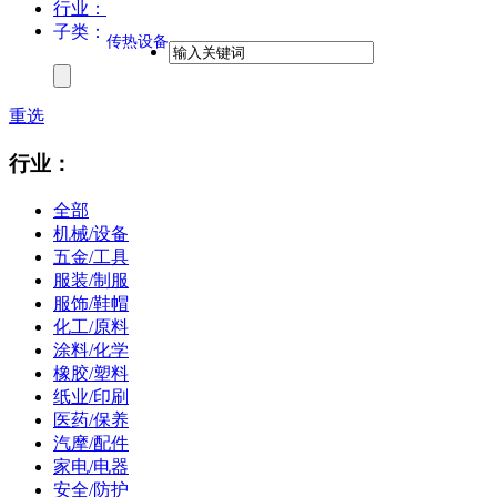
行业：
子类：
传热设备
重选
行业：
全部
机械/设备
五金/工具
服装/制服
服饰/鞋帽
化工/原料
涂料/化学
橡胶/塑料
纸业/印刷
医药/保养
汽摩/配件
家电/电器
安全/防护