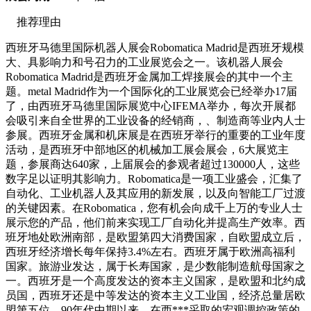
推荐理由
西班牙马德里国际机器人展会
Robomatica Madrid
是西班牙规模
大、具影响力和号召力的工业展览会之一。该机器人展会
Robomatica Madrid
是西班牙金属加工焊接展会的其中一个主
题。
me
tal Madrid
作为一个国际化的工业展览会已经举办
17
届
了，由西班牙马德里国际展览中心
IFEMA
举办，每次开展都
会吸引来自全世界的工业设备的经销商，、制造商等业内人士
参展。西班牙金属和机床展是在西班牙举行的重要的工业年度
活动，是西班牙中部地区的机械加工展会展会，
6
大展览主
题，参展商达
640
家，上届展会的参观者超过
130000
人，这些
数字足以证明其影响力。
Robomatica
是一项工业盛会，汇集了
自动化、工业机器人及其应用的新发展，以及向智能工厂过渡
的关键因素。在
Robomatica
，您有机会向成千上万的专业人士
展示您的产品，他们前来实现工厂自动化并提高生产效率。西
班牙地处欧洲南部，是欧盟第四大消费国家，自欧盟成立后，
西班牙经济增长每年保持
3.4%
左右。西班牙属于欧洲高福利
国家。旅游业发达，属于长寿国家，是少数能制造航母国家之
一。西班牙是一个高度发达的资本主义国家，是欧盟和北约成
员国，西班牙还是中等发达的资本主义工业国，经济总量居欧
盟第五位。
90
年代中期以来，在西***采取的宏观调控政策的