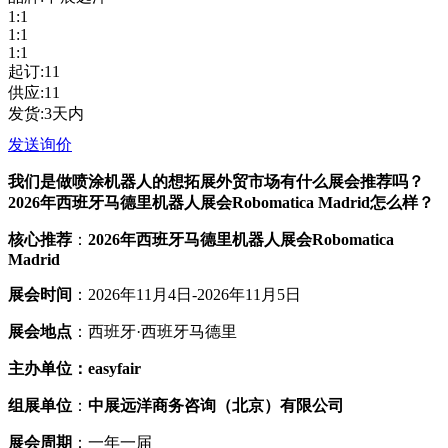
1:1
1:1
1:1
起订:11
供应:11
发货:3天内
发送询价
我们是做喷涂机器人的想拓展外贸市场有什么展会推荐吗
？
2026
年西班牙马德里机器人展会
Robomatica Madrid
怎么样？
核心推荐
：
2026
年西班牙马德里机器人展会
Robomatica
Madrid
展会时间
：
2026
年
11
月
4
日
-2026
年
11
月
5
日
展会地点
：西班牙
·西班牙马德里
主办单位：
easyfair
组展单位
：
中展远洋商务咨询（北京）有限公司
展会周期
：一年一届