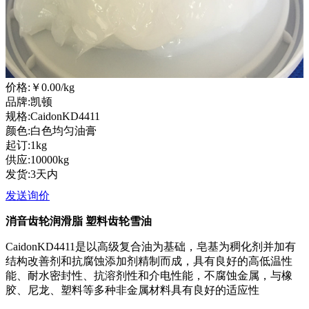
价格:
￥0.00
/kg
品牌:凯顿
规格:CaidonKD4411
颜色:白色均匀油膏
起订:1kg
供应:10000kg
发货:3天内
发送询价
消音
齿轮润滑脂
塑料
齿轮
雪油
CaidonKD4411是以高级复合油为基础，皂基为稠化剂并加有
结构改善剂和抗腐蚀添加剂精制而成，具有良好的高低温性
能、耐水密封性、抗溶剂性和介电性能，不腐蚀金属，与橡
胶、尼龙、塑料等多种非金属材料具有良好的适应性